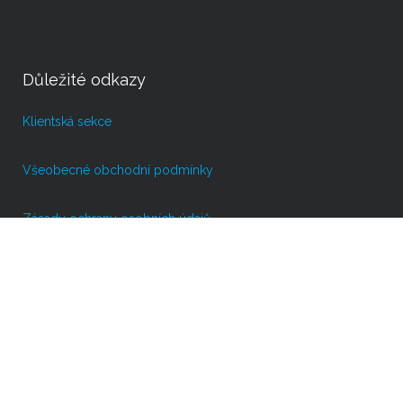
Důležité odkazy
Klientská sekce
Všeobecné obchodní podmínky
Zásady ochrany osobních údajů
Kontakty
Sídlo: Lidická 700/19, Veveří, 602 00 Brno
Provozovna: Gen. Peřiny 1304/1, 693 01 Hustopeče
Telefon: (+420) 720 300 009