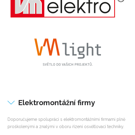
Elektromontážní firmy
Doporučujeme spolupráci s elektromontážními firmami plně
proškolenými a znalými v oboru řízení osvětlovací techniky.