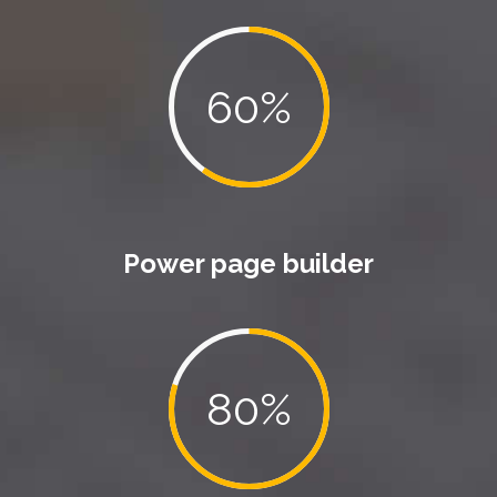
s
C
o
Power page builder
u
n
t