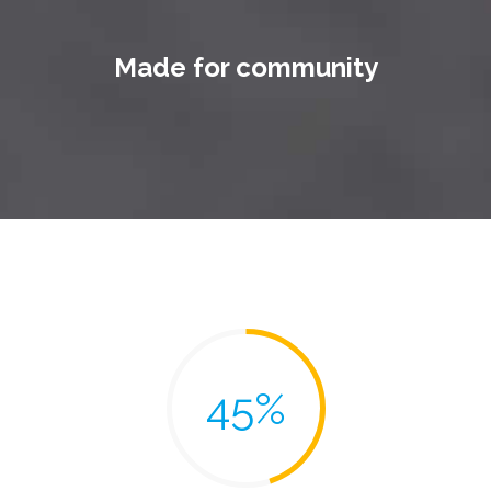
e
Made for community
r